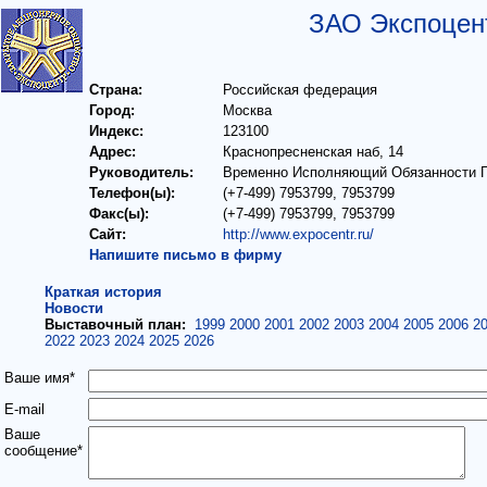
ЗАО Экспоцен
Страна:
Российская федерация
Город:
Москва
Индекс:
123100
Адрес:
Краснопресненская наб, 14
Руководитель:
Временно Исполняющий Обязанности Г
Телефон(ы):
(+7-499) 7953799, 7953799
Факс(ы):
(+7-499) 7953799, 7953799
Сайт:
http://www.expocentr.ru/
Напишите письмо в фирму
Краткая история
Новости
Выставочный план:
1999
2000
2001
2002
2003
2004
2005
2006
2
2022
2023
2024
2025
2026
Ваше имя*
E-mail
Ваше
сообщение*