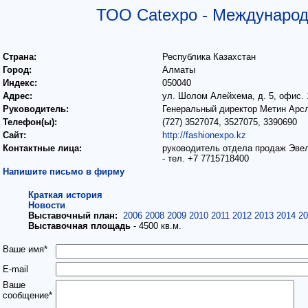
ТОО Catexpo - Международ
Страна:
Республика Казахстан
Город:
Алматы
Индекс:
050040
Адрес:
ул. Шолом Алейхема, д. 5, офис. 
Руководитель:
Генеральный директор Метин Арс
Телефон(ы):
(727) 3527074, 3527075, 3390690
Сайт:
http://fashionexpo.kz
Контактные лица:
руководитель отдела продаж Эве
- тел. +7 7715718400
Напишите письмо в фирму
Краткая история
Новости
Выставочный план:
2006
2008
2009
2010
2011
2012
2013
2014
2
Выставочная площадь
- 4500 кв.м.
Ваше имя*
E-mail
Ваше
сообщение*