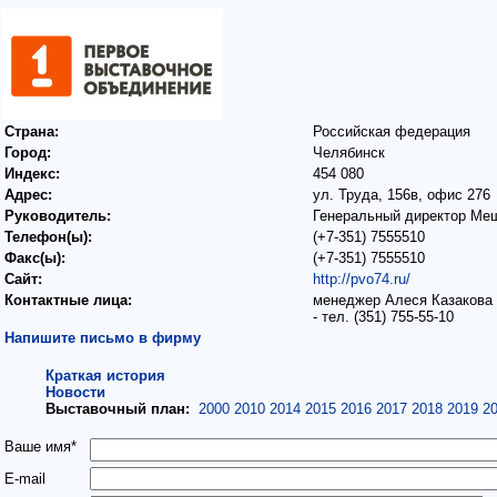
Страна:
Российская федерация
Город:
Челябинск
Индекс:
454 080
Адрес:
ул. Труда, 156в, офис 276
Руководитель:
Генеральный директор Ме
Телефон(ы):
(+7-351) 7555510
Факс(ы):
(+7-351) 7555510
Сайт:
http://pvo74.ru/
Контактные лица:
менеджер Алеся Казакова
- тел. (351) 755-55-10
Напишите письмо в фирму
Краткая история
Новости
Выставочный план:
2000
2010
2014
2015
2016
2017
2018
2019
2
Ваше имя*
E-mail