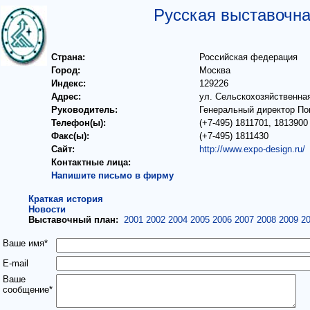
Русская выставочна
Страна:
Российская федерация
Город:
Москва
Индекс:
129226
Адрес:
ул. Сельскохозяйственная,
Руководитель:
Генеральный директор П
Телефон(ы):
(+7-495) 1811701, 1813900
Факс(ы):
(+7-495) 1811430
Сайт:
http://www.expo-design.ru/
Контактные лица:
Напишите письмо в фирму
Краткая история
Новости
Выставочный план:
2001
2002
2004
2005
2006
2007
2008
2009
2
Ваше имя*
E-mail
Ваше
сообщение*