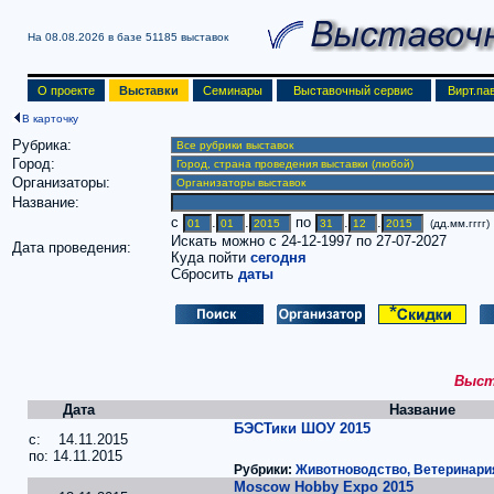
На 08.08.2026 в базе
51185 выставок
О проекте
Выставки
Семинары
Выставочный сервис
Вирт.па
В карточку
Рубрика:
Город:
Организаторы:
Название:
c
.
.
по
.
.
(дд.мм.гггг)
Искать можно с 24-12-1997 по 27-07-2027
Дата проведения:
Куда пойти
сегодня
Сбросить
даты
Выста
Дата
Название
БЭСТики ШОУ 2015
c: 14.11.2015
по: 14.11.2015
Рубрики:
Животноводство, Ветеринари
Moscow Hobby Expo 2015