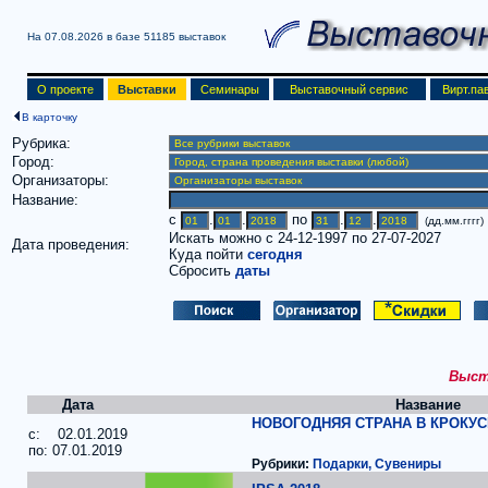
На 07.08.2026 в базе
51185 выставок
О проекте
Выставки
Семинары
Выставочный сервис
Вирт.па
В карточку
Рубрика:
Город:
Организаторы:
Название:
c
.
.
по
.
.
(дд.мм.гггг)
Искать можно с 24-12-1997 по 27-07-2027
Дата проведения:
Куда пойти
сегодня
Сбросить
даты
Выста
Дата
Название
НОВОГОДНЯЯ СТРАНА В КРОКУСЕ
c: 02.01.2019
по: 07.01.2019
Рубрики:
Подарки, Сувениры