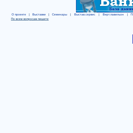
О проекте
|
Выставки
|
Семинары
|
Выстав.сервис
|
Вирт.павильон
|
П
По всем вопросам пишите