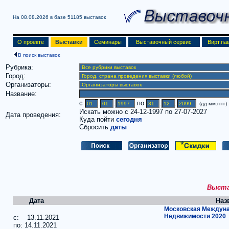
На 08.08.2026 в базе
51185 выставок
О проекте
Выставки
Семинары
Выставочный сервис
Вирт.па
В поиск выставок
Рубрика:
Город:
Организаторы:
Название:
c
.
.
по
.
.
(дд.мм.гггг)
Искать можно с 24-12-1997 по 27-07-2027
Дата проведения:
Куда пойти
сегодня
Сбросить
даты
Выстав
Дата
Наз
Московская Междун
Недвижимости 2020
c: 13.11.2021
по: 14.11.2021