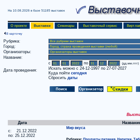
На 10.08.2026 в базе
51185 выставок
О проекте
Выставки
Семинары
Выставочный сервис
Вирт.па
В карточку
Рубрика:
Город:
Организаторы:
Название:
c
.
.
по
.
.
(дд.мм.гггг)
Искать можно с 24-12-1997 по 27-07-2027
Дата проведения:
Куда пойти
сегодня
Сбросить
даты
Выстав
Дата
Названи
Мир вкуса
c: 21.12.2022
по: 25.12.2022
Рубрики:
Продукты питания. Напитки. Таб