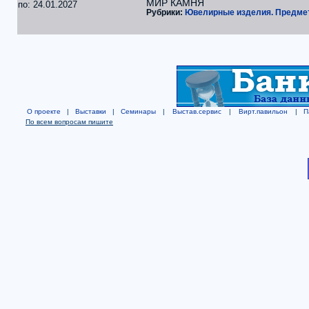
МИР КАМНЯ
по: 24.01.2027
Рубрики:
Ювелирные изделия. Предме
О проекте
|
Выставки
|
Семинары
|
Выстав.сервис
|
Вирт.павильон
|
П
По всем вопросам пишите