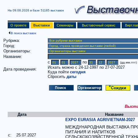
На 09.08.2026 в базе
51185 выставок
О проекте
Выставки
Семинары
Выставочный сервис
Вирт.па
В поиск выставок
Рубрика:
Город:
Организаторы:
Название:
c
.
.
по
.
.
(дд.мм.гггг)
Искать можно с 24-12-1997 по 27-07-2027
Дата проведения:
Куда пойти
сегодня
Сбросить
даты
Выстав
Дата
Название
EXPO EURASIA AGRIVIETNAM-2027
МЕЖДУНАРОДНАЯ ВЫСТАВКА ПР
ПИТАНИЯ И НАПИТКОВ
c: 25.07.2027
СЕЛЬСКОХОЗЯЙСТВЕННОЙ ТЕХН