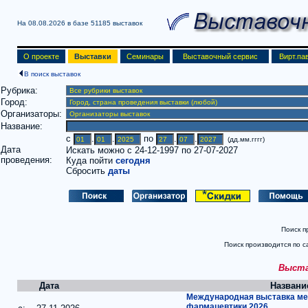
На 08.08.2026 в базе
51185 выставок
О проекте
Выставки
Семинары
Выставочный сервис
Вирт.па
В поиск выставок
Рубрика:
Город:
Организаторы:
Название:
c
.
.
по
.
.
(дд.мм.гггг)
Дата
Искать можно с 24-12-1997 по 27-07-2027
проведения:
Куда пойти
сегодня
Сбросить
даты
Поиск п
Поиск производится по с
Выстав
Дата
Названи
Международная выставка ме
фармацевтики 2026