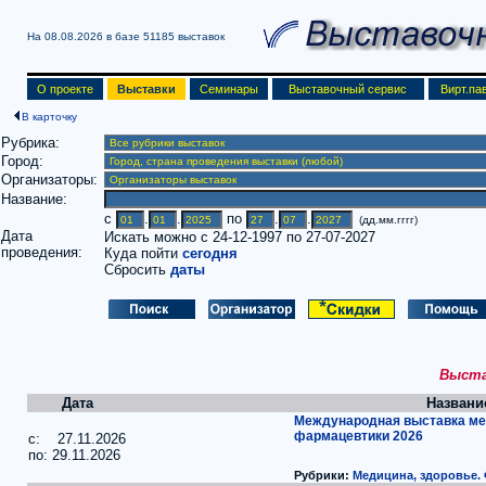
На 08.08.2026 в базе
51185 выставок
О проекте
Выставки
Семинары
Выставочный сервис
Вирт.па
В карточку
Рубрика:
Город:
Организаторы:
Название:
c
.
.
по
.
.
(дд.мм.гггг)
Дата
Искать можно с 24-12-1997 по 27-07-2027
проведения:
Куда пойти
сегодня
Сбросить
даты
Выстав
Дата
Названи
Международная выставка ме
фармацевтики 2026
c: 27.11.2026
по: 29.11.2026
Рубрики:
Медицина, здоровье.