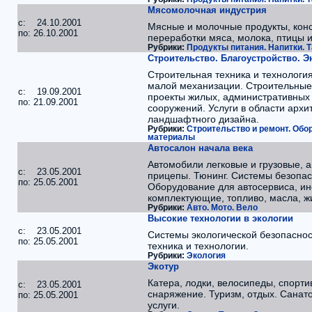
Мясомолочная индустрия
c: 24.10.2001
Мясные и молочные продукты, кон
по: 26.10.2001
переработки мяса, молока, птицы 
Рубрики:
Продукты питания. Напитки. Т
Строительство. Благоустройство. Э
Строительная техника и технология
малой механизации. Строительны
c: 19.09.2001
проекты жилых, административных
по: 21.09.2001
сооружений. Услуги в области архи
ландшафтного дизайна.
Рубрики:
Строительство и ремонт. Обо
материалы
Автосалон начала века
Автомобили легковые и грузовые, а
c: 23.05.2001
прицепы. Тюнинг. Системы безопас
по: 25.05.2001
Оборудование для автосервиса, ин
комплектующие, топливо, масла, жи
Рубрики:
Авто. Мото. Вело
Высокие технологии в экологии
c: 23.05.2001
Системы экологической безопасно
по: 25.05.2001
техника и технологии.
Рубрики:
Экология
Экотур
Катера, лодки, велосипеды, спорти
c: 23.05.2001
снаряжение. Туризм, отдых. Санат
по: 25.05.2001
услуги.