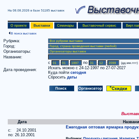
На 08.08.2026 в базе
51185 выставок
О проекте
Выставки
Семинары
Выставочный сервис
Вирт.па
В поиск выставок
Рубрика:
Город:
Организаторы:
Название:
c
.
.
по
.
.
(дд.мм.гггг)
Искать можно с 24-12-1997 по 27-07-2027
Дата проведения:
Куда пойти
сегодня
Сбросить
даты
Выставки
Дата
Названи
Ежегодная оптовая ярмарка продук
c: 24.10.2001
по: 26.10.2001
Рубрики:
Продукты питания. Напитки. Т