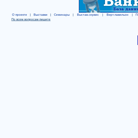
О проекте
|
Выставки
|
Семинары
|
Выстав.сервис
|
Вирт.павильон
|
П
По всем вопросам пишите