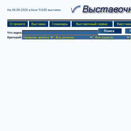
На 08.08.2026 в базе
51185 выставок
О проекте
Выставки
Семинары
Выставочный сервис
Вирт.пав
Что ищем:
Критерий: