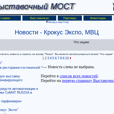
 сервис
Вирт.павильон
Партнеры
Инвестиции
Назад в карточку
Новости
- Крокус Экспо, МВЦ
Что ищем:
итать новость и нажать на кнопку "Поиск". Вы можете воспользоваться полем "Что ищем" д
1
2
3
4
5
6
7
8
9
10
о"
в ресторанно-гостиничной
"
ную выставку
генерирующего
средств автоматизации и
тики CeMAT RUSSIA в
у парфюмерно-
окус Экспо"