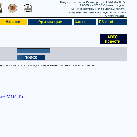
Свидетельство о Регистрации СМИ ИА N 77-
18095 от 27.05.04 года выдано
Министерством РФ по делам печати,
телерадиовещания и средств массовой
коммуникации.
Новости
Организаторам
Запрос
RSoft,Ltd.
ля поиска по ключевому слову в заголовке или тексте новости.