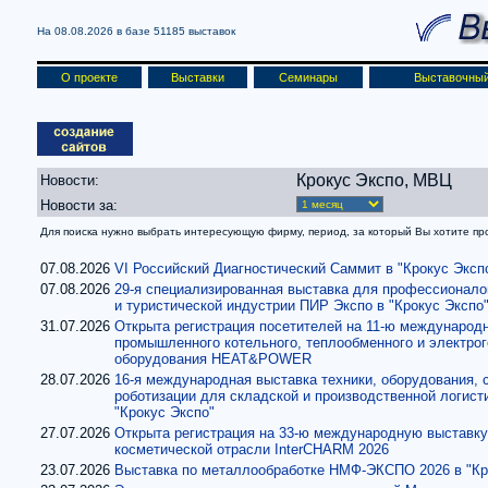
На 08.08.2026 в базе
51185 выставок
О проекте
Выставки
Семинары
Выставочный
Крокус Экспо, МВЦ
Новости:
Новости за:
Для поиска нужно выбрать интересующую фирму, период, за который Вы хотите проч
07.08.2026
VI Российский Диагностический Саммит в "Крокус Эксп
07.08.2026
29-я специализированная выставка для профессионало
и туристической индустрии ПИР Экспо в "Крокус Экспо
31.07.2026
Открыта регистрация посетителей на 11-ю международ
промышленного котельного, теплообменного и электро
оборудования HEAT&POWER
28.07.2026
16-я международная выставка техники, оборудования, 
роботизации для складской и производственной логис
"Крокус Экспо"
27.07.2026
Открыта регистрация на 33-ю международную выставк
косметической отрасли InterCHARM 2026
23.07.2026
Выставка по металлообработке НМФ-ЭКСПО 2026 в "Кр