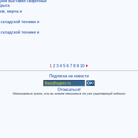
дной выставки сварочных
крыта
ов, мерча и
 складской техники и
 складской техники и
1
2
3
4
5
6
7
8
9
10
Подписка на новости
Отписаться!
Отписываться нужно, если вы хотите отказаться от уже существующей подписки