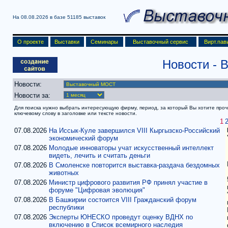
На 08.08.2026 в базе
51185 выставок
О проекте
Выставки
Семинары
Выставочный сервис
Вирт.пав
Новости -
Новости:
Новости за:
Для поиска нужно выбрать интересующую фирму, период, за который Вы хотите прочит
ключевому слову в заголовке или тексте новости.
1
07.08.2026
На Иссык-Куле завершился VIII Кыргызско-Российский
экономический форум
07.08.2026
Молодые инноваторы учат искусственный интеллект
видеть, лечить и считать деньги
07.08.2026
В Смоленске повторится выставка-раздача бездомных
животных
07.08.2026
Министр цифрового развития РФ принял участие в
форуме "Цифровая эволюция"
07.08.2026
В Башкирии состоится VIII Гражданский форум
республики
07.08.2026
Эксперты ЮНЕСКО проведут оценку ВДНХ по
включению в Список всемирного наследия