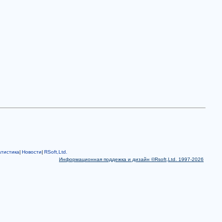
тистика
|
Новости
|
RSoft,Ltd.
Информационная поддежка и дизайн ©Rsoft,Ltd. 1997-2026