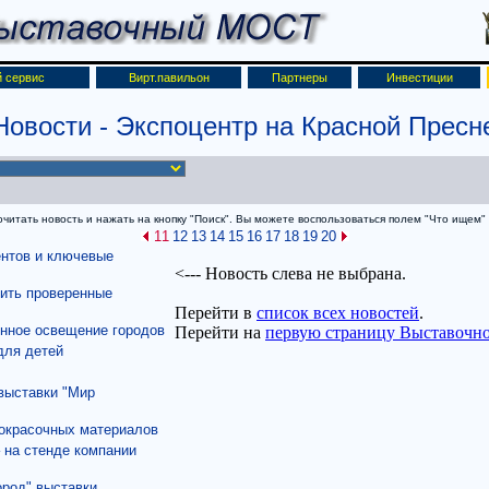
 сервис
Вирт.павильон
Партнеры
Инвестиции
Новости
- Экспоцентр на Красной Пресн
итать новость и нажать на кнопку "Поиск". Вы можете воспользоваться полем "Что ищем" д
11
12
13
14
15
16
17
18
19
20
ентов и ключевые
вить проверенные
енное освещение городов
для детей
выставки "Мир
кокрасочных материалов
 на стенде компании
ород" выставки