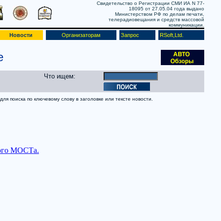
Свидетельство о Регистрации СМИ ИА N 77-
18095 от 27.05.04 года выдано
Министерством РФ по делам печати,
телерадиовещания и средств массовой
коммуникации.
Новости
Организаторам
Запрос
RSoft,Ltd.
е
Что ищем:
ля поиска по ключевому слову в заголовке или тексте новости.