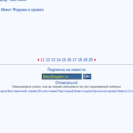
 Ивент Форума и провел
11
12
13
14
15
16
17
18
19
20
Подписка на новости
Отписаться!
Отписываться нужно, если вы хотите отказаться от уже существующей подписки
нары
|
Выставочный сервис
|
В-участники
|
Партнеры
|
Инвестиции
|
Организаторам
|
Запрос|
Ста