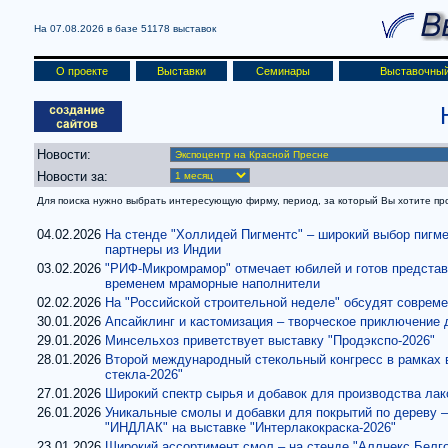
На 07.08.2026 в базе
51178 выставок
О проекте
Выставки
Семинары
Выставочный
Новости:
Новости за:
Для поиска нужно выбрать интересующую фирму, период, за который Вы хотите проч
04.02.2026
На стенде "Холлидей Пигментс" – широкий выбор пигм
партнеры из Индии
03.02.2026
"РИФ-Микромрамор" отмечает юбилей и готов предста
временем мраморные наполнители
02.02.2026
На "Российской строительной неделе" обсудят соврем
30.01.2026
Апсайклинг и кастомизация – творческое приключение 
29.01.2026
Минсельхоз приветствует выставку "Продэкспо-2026"
28.01.2026
Второй международный стекольный конгресс в рамках 
стекла-2026"
27.01.2026
Широкий спектр сырья и добавок для производства ла
26.01.2026
Уникальные смолы и добавки для покрытий по дереву –
"ИНДЛАК" на выставке "Интерлакокраска-2026"
23.01.2026
Широкий ассортимент смол – на стенде "Аллнекс Белг