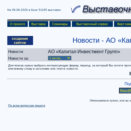
На 08.08.2026 в базе
51185 выставок
О проекте
Выставки
Семинары
Выставочный сервис
Вирт.пав
Новости
- АО «Ка
АО «Капитал Инвестмент Групп»
Новости:
Новости за:
Для поиска нужно выбрать интересующую фирму, период, за который Вы хотите прочит
ключевому слову в заголовке или тексте новости.
Под
Отписываться нужно, если вы 
По всем вопросам пишите