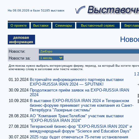
На 08.08.2026 в базе
51185 выставок
О проекте
Выставки
Семинары
Выставочный сервис
Вирт.пав
Ново
Новости:
Новости за:
Для поиска нужно выбрать интересующую фирму, период, за который Вы хотите прочит
ключевому слову в заголовке или тексте новости.
1
01.10.2024
Встречайте информационного партнера выставки
EXPO-RUSSIA IRAN 2024 — SPUTNIK!
30.09.2024
Продолжается приём заявок на EXPO-RUSSIA IRAN
2024
10.09.2024
В выставке EXPO-RUSSIA IRAN 2024 и Тегеранском
бизнес-форуме принимает участие компания из Санкт-
Петербурга "Лазерные системы"
28.08.2024
АО "Компания ТрансТелеКом" участник выставки
"EXPO-RUSSIA IRAN 2024"
27.08.2024
Тегеранский бизнес-фор "EXPO-RUSSIA IRAN 2024" и
международный форум "Science and Education Days"
30.07.2024
2025 году будет отмечаться 75-летие установления