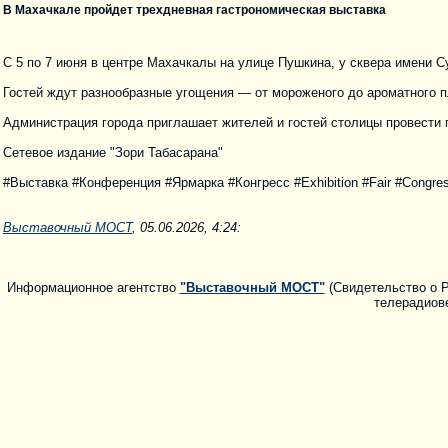
В Махачкале пройдет трехдневная гастрономическая выставка
С 5 по 7 июня в центре Махачкалы на улице Пушкина, у сквера имени 
Гостей ждут разнообразные угощения — от мороженого до ароматного п
Администрация города приглашает жителей и гостей столицы провести 
Сетевое издание "Зори Табасарана"
#Выставка #Конференция #Ярмарка #Конгресс #Exhibition #Fair #Congres
Выставочный МОСТ
, 05.06.2026, 4:24:
Информационное агентство
"Выставочный МОСТ"
(Свидетельство о Р
телерадиове