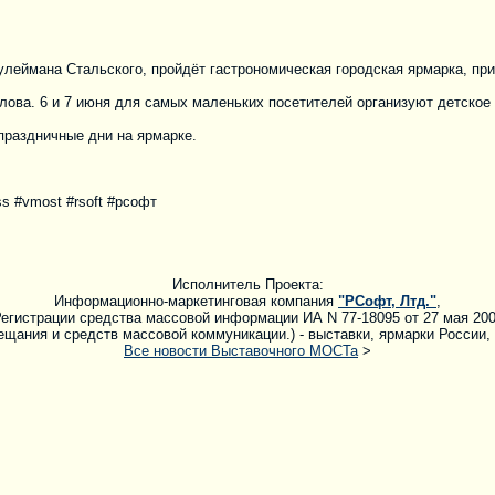
Сулеймана Стальского, пройдёт гастрономическая городская ярмарка, п
лова. 6 и 7 июня для самых маленьких посетителей организуют детское
праздничные дни на ярмарке.
s #vmost #rsoft #рсофт
Исполнитель Проекта:
Информационно-маркетинговая компания
"РСофт, Лтд."
,
егистрации средства массовой информации ИА N 77-18095 от 27 мая 20
щания и средств массовой коммуникации.) - выставки, ярмарки России,
Все новости Выставочного МОСТа
>