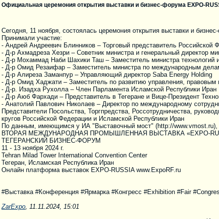
Официальная церемония открытия выставки и бизнес-форума EXPO-RUSS
Сегодня, 11 ноября, состоялась церемония открытия выставки и бизн
Принимали участие:
- Андрей Андреевич Блинников – Торговый представитель Российской 
- Д-р Ахмадреза Хезри – Советник министра и генеральный директор м
- Д-р Мохаммад Наби Шахики Таш – Заместитель министра технологий и
- Д-р Омид Резаифар – Заместитель министра по международным делам
- Д-р Алиреза Заманпур – Управляющий директор Saba Energy Holding
- Д-р Омид Хаджати – Заместитель по развитию управления, правовы
- Д-р. Изадха Рухолла – Член Парламента Исламской Республики Иран
- Д-р Аюб Фархади – Представитель в Тегеране и Вице-Президент Техн
- Анатолий Павлович Николаев – Директор по международному сотрудн
Представители Посольства, Торгпредства, Россотрудничества, руково
кругов Российской Федерации и Исламской Республики Иран
По данным, имеющимся у ИА "Выставочный мост" (http://www.vmost.ru),
ВТОРАЯ МЕЖДУНАРОДНАЯ ПРОМЫШЛЕННАЯ ВЫСТАВКА «EXPO-RUSS
ТЕГЕРАНСКИЙ БИЗНЕС-ФОРУМ
11 - 13 ноября 2024 г.
Tehran Milad Tower International Convention Center
Тегеран, Исламская Республика Иран
Онлайн платформа выставок EXPO-RUSSIA www.ExpoRF.ru
#Выставка #Конференция #Ярмарка #Конгресс #Exhibition #Fair #Congres
ZarExpo
, 11.11.2024, 15:01