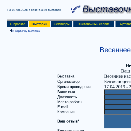
На 08.08.2026 в базе
51185 выставок
О проекте
Выставки
Семинары
Выставочный сервис
Вирт.па
В карточку выставки
Весеннее
Не
Ваш 
Весеннее нас
Выставка
Белэкспоцен
Организатор
17.04.2019 - 
Время проведения
Ваше имя
Должность
Место работы
E-mail
Компания
Ваш отзыв*
Введите число