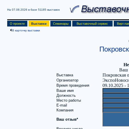
На 07.08.2026 в базе
51185 выставок
О проекте
Выставки
Семинары
Выставочный сервис
Вирт.па
В карточку выставки
Покровск
Не
Ваш 
Покровская 
Выставка
ЭкспоНовос
Организатор
09.10.2025 - 
Время проведения
Ваше имя
Должность
Место работы
E-mail
Компания
Ваш отзыв*
Введите число