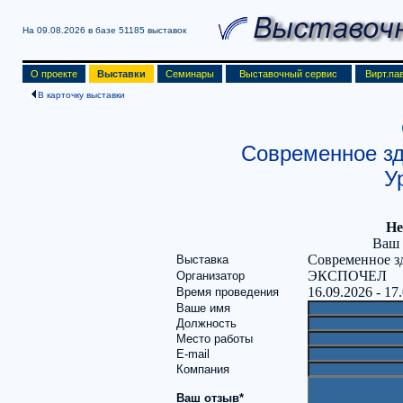
На 09.08.2026 в базе
51185 выставок
О проекте
Выставки
Семинары
Выставочный сервис
Вирт.па
В карточку выставки
Современное з
У
Не
Ваш 
Современное з
Выставка
ЭКСПОЧЕЛ
Организатор
16.09.2026 - 17
Время проведения
Ваше имя
Должность
Место работы
E-mail
Компания
Ваш отзыв*