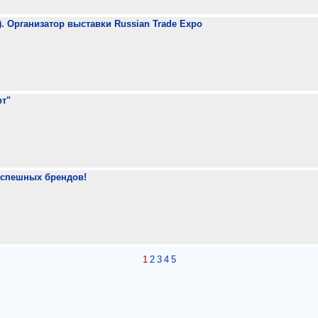
). Организатор выставки Russian Trade Expo
рт"
спешных брендов!
1
2
3
4
5