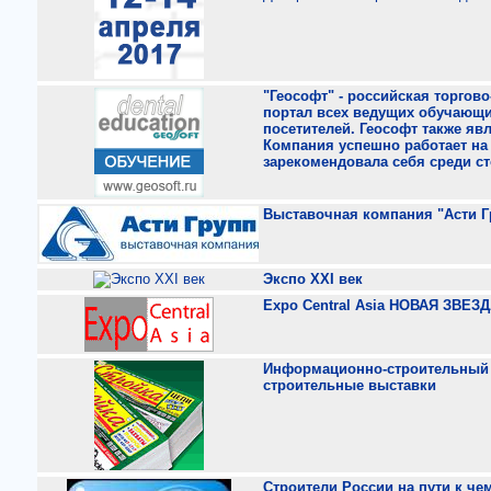
"Геософт" - российская торго
портал всех ведущих обучающих 
посетителей. Геософт также я
Компания успешно работает на 
зарекомендовала себя среди ст
Выставочная компания "Асти Г
Экспо XXI век
Expo Central Asia НОВАЯ ЗВ
Информационно-строительный по
строительные выставки
Строители России на пути к че