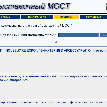
 сервис
Вирт.павильон
Партнеры
Инвестиции
 Информационного агентства "Выставочный МОСТ".
иск по URL или названию фирмы:
1
2
3
4
5
", "HOUSEWARE EXPO", "БИЖУТЕРИЯ И АКСЕССУАРЫ" On-line регис
материалов для эстетической косметологии, парикмахерского и ногт
се «Экспоград Юг»
епр, Украина
Национальная выставка энергоэффективного строительства 