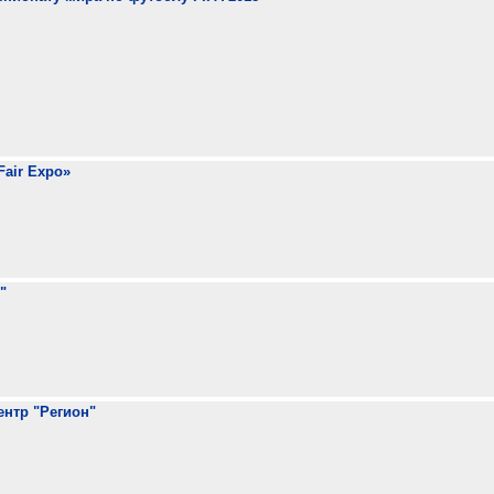
air Expo»
"
нтр "Регион"