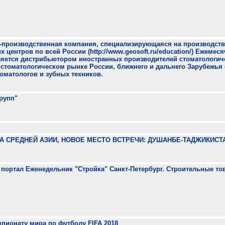
во-производственная компания, специализирующаяся на производств
центров по всей России (http://www.geosoft.ru/education/) Ежемеся
вляется дистрибьютором иностранных производителей стоматологич
стоматологическом рынке России, ближнего и дальнего Зарубежья 
оматологов и зубных техников.
рупп"
ЕЗДА СРЕДНЕЙ АЗИИ, НОВОЕ МЕСТО ВСТРЕЧИ: ДУШАНБЕ-ТАДЖИКИСТ
ртал Еженедельник "Стройка" Санкт-Петербург. Строительные това
мпионату мира по футболу FIFA 2018