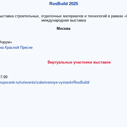
RosBuild 2025
ставка строительных, отделочных материалов и технологий в рамках «
международная выставка
Москва
Форум»
на Красной Пресне
Виртуальные участники выставок
37-99
expocentr.ru/ru/events/sobstvennye-vystavki/RosBuild/