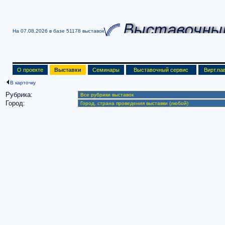
На 07.08.2026 в базе
51178 выставок
О проекте
Выставки
Семинары
Выставочный сервис
Вирт.па
В карточку
Рубрика:
Город: