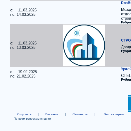
RosBu
Межд
c: 11.03.2025
отдел
по: 14.03.2025
строи
Рубри
СТРО
c: 11.03.2025
Двад
по: 13.03.2025
Рубри
Урал
c: 19.02.2025
СПЕ
по: 21.02.2025
Рубри
О проекте
|
Выставки
|
Семинары
|
Выстав.сервис
По всем вопросам пишите