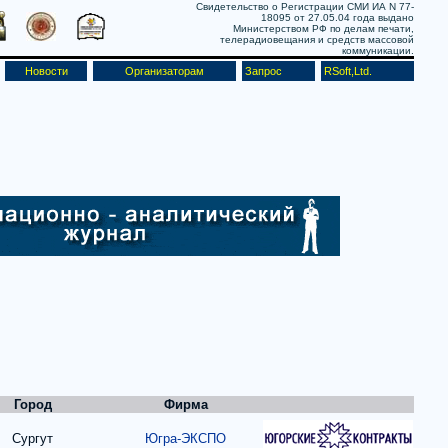
Свидетельство о Регистрации СМИ ИА N 77-
18095 от 27.05.04 года выдано
Министерством РФ по делам печати,
телерадиовещания и средств массовой
коммуникации.
Новости
Организаторам
Запрос
RSoft,Ltd.
Город
Фирма
Сургут
Югра-ЭКСПО