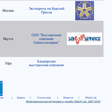
Экспоцентр на Красной
Москва
Пресне
ООО "Выставочная
Якутск
компания
Сибэкспосервис"
Башкирская
Уфа
выставочная компания
рам
|
Запрос
|
Статистика
|
Новости
|
RSoft,Ltd.
Информационная поддержка и дизайн ©Rsoft,Ltd. 1997-2026