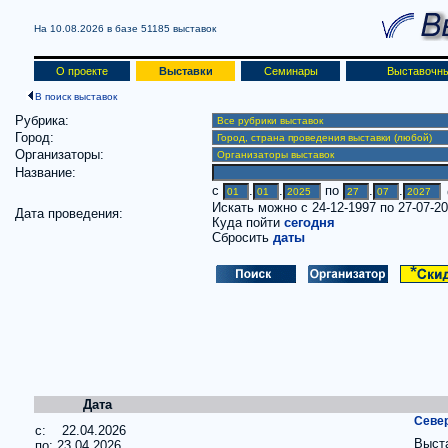
На 10.08.2026 в базе
51185 выставок
О проекте
Выставки
Семинары
Выставочны
В поиск выставок
Рубрика:
Город:
Организаторы:
Название:
c
.
.
по
.
.
(
Искать можно с 24-12-1997 по 27-07-2
Дата проведения:
Куда пойти
сегодня
Сбросить
даты
Дата
Севе
c: 22.04.2026
Выст
по: 23.04.2026