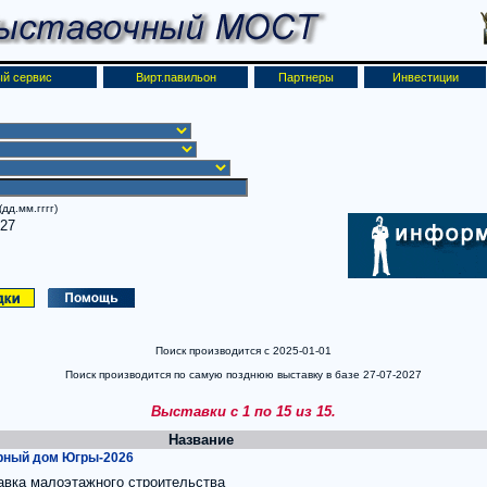
й сервис
Вирт.павильон
Партнеры
Инвестиции
дд.мм.гггг)
027
Поиск производится с 2025-01-01
Поиск производится по самую позднюю выставку в базе 27-07-2027
Выставки с 1 по 15 из 15.
Название
рный дом Югры-2026
авка малоэтажного строительства