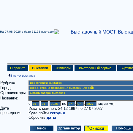
На 07.08.2026 в базе
51178 выставок
О проекте
Выставки
Семинары
Выставочный сервис
Вирт.па
В поиск выставок
Рубрика:
Город:
Организаторы:
Название:
c
.
.
по
.
.
(дд.мм.гггг)
Дата
Искать можно с 24-12-1997 по 27-07-2027
проведения:
Куда пойти
сегодня
Сбросить
даты