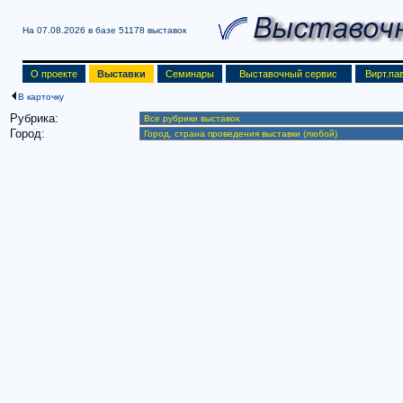
На 07.08.2026 в базе
51178 выставок
О проекте
Выставки
Семинары
Выставочный сервис
Вирт.па
В карточку
Рубрика:
Город: