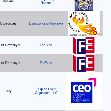
Москва
Пресне
Волгоград
Царицынская Ярмарка
нкт-Петербург
FarExpo
нкт-Петербург
FarExpo
Caspian Event
Баку
Organisers LLC