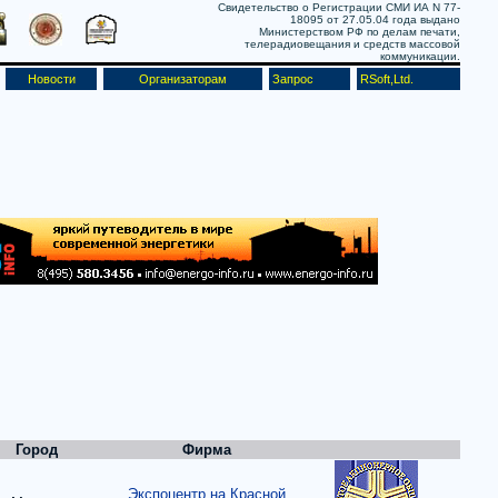
Свидетельство о Регистрации СМИ ИА N 77-
18095 от 27.05.04 года выдано
Министерством РФ по делам печати,
телерадиовещания и средств массовой
коммуникации.
Новости
Организаторам
Запрос
RSoft,Ltd.
Город
Фирма
Экспоцентр на Красной