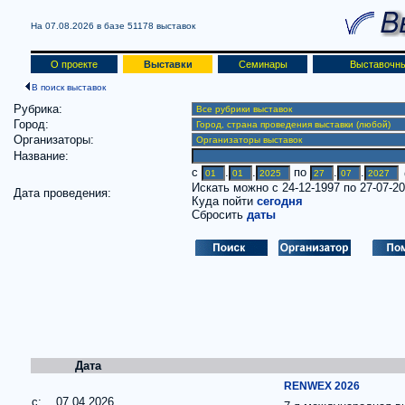
На 07.08.2026 в базе
51178 выставок
О проекте
Выставки
Семинары
Выставочны
В поиск выставок
Рубрика:
Город:
Организаторы:
Название:
c
.
.
по
.
.
(
Искать можно с 24-12-1997 по 27-07-2
Дата проведения:
Куда пойти
сегодня
Сбросить
даты
Дата
RENWEX 2026
c: 07.04.2026