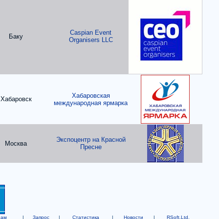
Caspian Event
Баку
Organisers LLC
Хабаровская
Хабаровск
международная ярмарка
Экспоцентр на Красной
Москва
Пресне
рам
|
Запрос
|
Статистика
|
Новости
|
RSoft,Ltd.