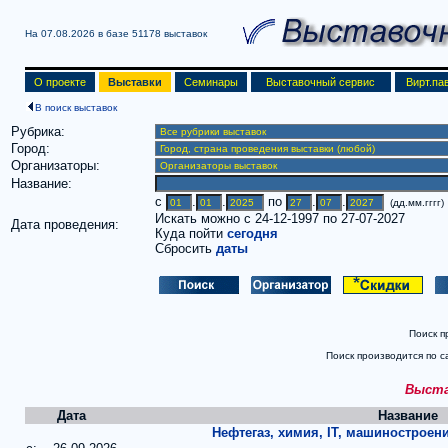
На 07.08.2026 в базе
51178 выставок
О проекте
Выставки
Семинары
Выставочный сервис
Вирт.па
В поиск выставок
Рубрика:
Город:
Организаторы:
Название:
c
.
.
по
.
.
(дд.мм.гггг)
Искать можно с 24-12-1997 по 27-07-2027
Дата проведения:
Куда пойти
сегодня
Сбросить
даты
Поиск п
Поиск производится по с
Выстав
Дата
Название
Нефтегаз, химия, IT, машиностроени