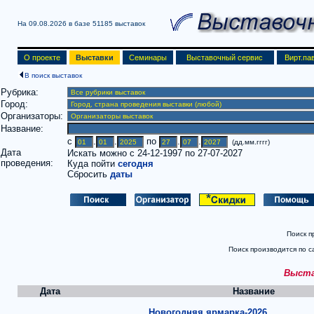
На 09.08.2026 в базе
51185 выставок
О проекте
Выставки
Семинары
Выставочный сервис
Вирт.па
В поиск выставок
Рубрика:
Город:
Организаторы:
Название:
c
.
.
по
.
.
(дд.мм.гггг)
Дата
Искать можно с 24-12-1997 по 27-07-2027
проведения:
Куда пойти
сегодня
Сбросить
даты
Поиск п
Поиск производится по с
Выстав
Дата
Название
Новогодняя ярмарка-2026