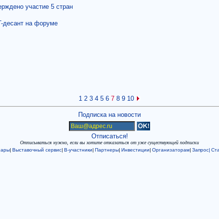
рждено участие 5 стран
T-десант на форуме
1
2
3
4
5
6
7
8
9
10
Подписка на новости
Отписаться!
Отписываться нужно, если вы хотите отказаться от уже существующей подписки
нары
|
Выставочный сервис
|
В-участники
|
Партнеры
|
Инвестиции
|
Организаторам
|
Запрос|
Ста