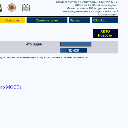
Свидетельство о Регистрации СМИ ИА N 77-
18095 от 27.05.04 года выдано
Министерством РФ по делам печати,
телерадиовещания и средств массовой
коммуникации.
Новости
Организаторам
Запрос
RSoft,Ltd.
Что ищем:
ля поиска по ключевому слову в заголовке или тексте новости.