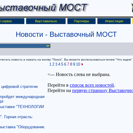
 сервис
Вирт.павильон
Партнеры
Инвестиции
Новости - Выставочный МОСТ
итать новость и нажать на кнопку "Поиск". Вы можете воспользоваться полем "Что ищем" д
1
2
3
4
5
6
7
8
9
10
 цифровой стратегии
 пройдет международная
да
 выставке "ТЕХНОЛОГИИ
Горная отрасль:
выставка "Оборудование.