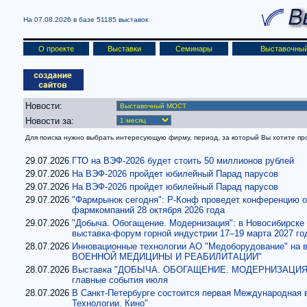
На 07.08.2026 в базе
51185 выставок
О проекте
Выставки
Семинары
Выставочный
Новости:
Новости за:
Для поиска нужно выбрать интересующую фирму, период, за который Вы хотите проч
29.07.2026
ГТО на ВЭФ-2026 будет стоить 50 миллионов рублей
29.07.2026
На ВЭФ-2026 пройдет юбилейный Парад парусов
29.07.2026
На ВЭФ-2026 пройдет юбилейный Парад парусов
29.07.2026
"Фармрынок сегодня": Р-Конф проведет конференцию о
фармкомпаний 28 октября 2026 года
29.07.2026
"Добыча. Обогащение. Модернизация": в Новосибирске
выставка-форум горной индустрии 17–19 марта 2027 го
28.07.2026
Инновационные технологии АО "Медоборудование" на
ВОЕННОЙ МЕДИЦИНЫ И РЕАБИЛИТАЦИИ"
28.07.2026
Выставка "ДОБЫЧА. ОБОГАЩЕНИЕ. МОДЕРНИЗАЦИЯ". 
главные события июля
28.07.2026
В Санкт-Петербурге состоится первая Международная 
Технологии. Кино"