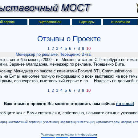
й сервис
Вирт.павильон
Партнеры
Инвестиции
Отзывы о Проекте
1
2
3
4
5
6
7
8
9
10
Менеджер по рекламе, Терещенко Вита.
к с сентября месяца 2000 г. в г.Москве, а так-же С-Петербурге по тем
гии. Заранее благодарна, менеджер по рекламе, Терещенко Вита.
ксандр Менеджер по работе с клиентами Forward BTL Communications
ь на E-mail наиболее полную информацию о всех выставках на все темы
рограмм, спонсорство, выставочный сервис и пр. Надеюсь на дальнейше
1
2
3
4
5
6
7
8
9
10
Ваш отзыв о проекте Вы можете отправить нам сейчас
по e-mail
общите как с Вами связаться и, собственно, напишите отзыв с указанием
нары
|
Выставочный сервис
|
В-участники
|
Партнеры
|
Инвестиции
|
Организаторам
|
Запрос|
Ста
Размещение рекламы и информации