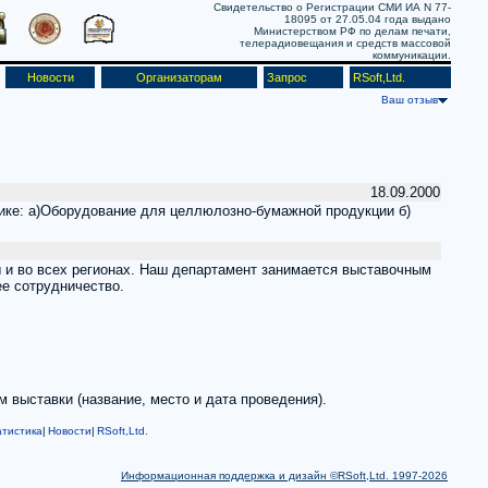
Свидетельство о Регистрации СМИ ИА N 77-
18095 от 27.05.04 года выдано
Министерством РФ по делам печати,
телерадиовещания и средств массовой
коммуникации.
Новости
Организаторам
Запрос
RSoft,Ltd.
Ваш отзыв
18.09.2000
атике: а)Оборудование для целлюлозно-бумажной продукции б)
 и во всех регионах. Наш департамент занимается выставочным
е сотрудничество.
 выставки (название, место и дата проведения).
тистика
|
Новости
|
RSoft,Ltd.
Информационная поддержка и дизайн ©RSoft,Ltd. 1997-2026