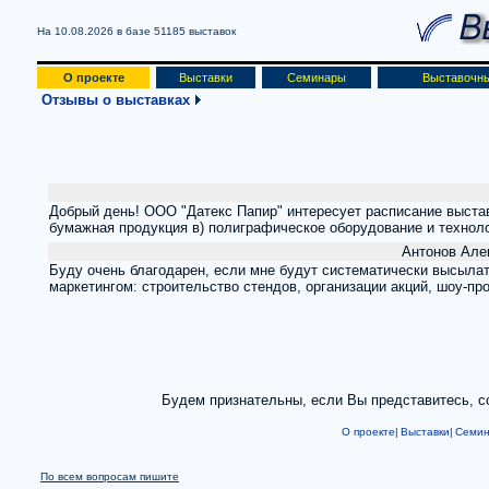
На 10.08.2026 в базе
51185 выставок
О проекте
Выставки
Семинары
Выставочны
Отзывы о выставках
Добрый день! ООО "Датекс Папир" интересует расписание выставо
бумажная продукция в) полиграфическое оборудование и техноло
Антонов Але
Буду очень благодарен, если мне будут систематически высылат
маркетингом: строительство стендов, организации акций, шоу-п
Будем признательны, если Вы представитесь, со
О проекте|
Выставки|
Семи
По всем вопросам пишите