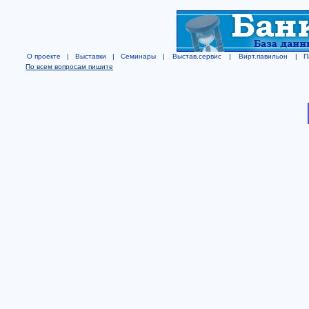
О проекте
|
Выставки
|
Семинары
|
Выстав.сервис
|
Вирт.павильон
|
П
По всем вопросам пишите