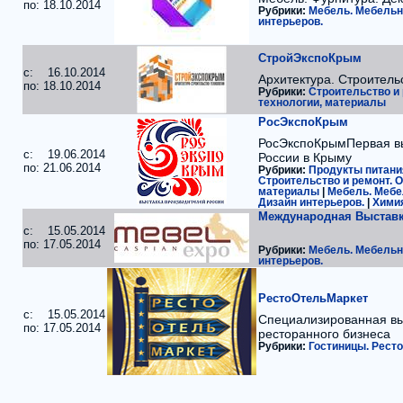
по: 18.10.2014
Рубрики:
Мебель. Мебельн
интерьеров.
СтройЭкспоКрым
c: 16.10.2014
Архитектура. Строитель
по: 18.10.2014
Рубрики:
Строительство и 
технологии, материалы
РосЭкспоКрым
РосЭкспоКрымПервая вы
c: 19.06.2014
России в Крыму
по: 21.06.2014
Рубрики:
Продукты питания
Строительство и ремонт. О
материалы
|
Мебель. Мебе
Дизайн интерьеров.
|
Химия
Международная Выставк
c: 15.05.2014
по: 17.05.2014
Рубрики:
Мебель. Мебельн
интерьеров.
РестоОтельМаркет
c: 15.05.2014
Специализированная вы
по: 17.05.2014
ресторанного бизнеса
Рубрики:
Гостиницы. Рест