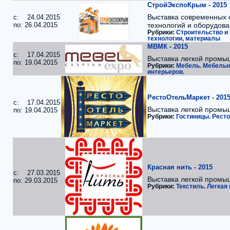
СтройЭкспоКрым - 2015
Выставка современных 
c: 24.04.2015
по: 26.04.2015
технологий и оборудова
Рубрики:
Строительство и 
технологии, материалы
МВМК - 2015
c: 17.04.2015
Выставка легкой промы
по: 19.04.2015
Рубрики:
Мебель. Мебельн
интерьеров.
РестоОтельМаркет - 201
c: 17.04.2015
Выставка легкой промы
по: 19.04.2015
Рубрики:
Гостиницы. Рест
Красная нить - 2015
c: 27.03.2015
Выставка легкой промы
по: 29.03.2015
Рубрики:
Текстиль. Легка