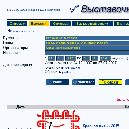
На 09.08.2026 в базе
51185 выставок
О проекте
Выставки
Семинары
Выставочный сервис
Вирт.па
В поиск выставок
Рубрика:
Город:
Организаторы:
Название:
c
.
.
по
.
.
(дд.мм.гггг)
Искать можно с 24-12-1997 по 27-07-2027
Дата проведения:
Куда пойти
сегодня
Сбросить
даты
Выстав
Дата
На
Красная нить - 2015